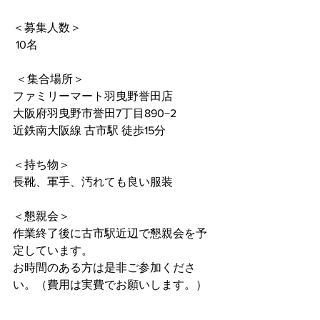
＜募集人数＞
 10名
 ＜集合場所＞
ファミリーマート羽曳野誉田店
大阪府羽曳野市誉田7丁目890−2
近鉄南大阪線 古市駅 徒歩15分  
＜持ち物＞ 
長靴、軍手、汚れても良い服装
＜懇親会＞
作業終了後に古市駅近辺で懇親会を予
定しています。
お時間のある方は是非ご参加くださ
い。（費用は実費でお願いします。） 