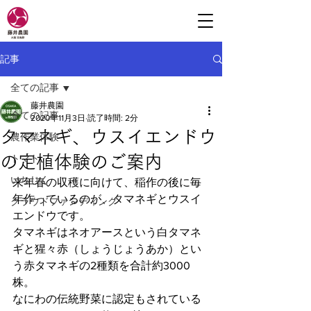
記事
全ての記事
藤井農園
全ての記事
2020年11月3日
読了時間: 2分
タマネギ、ウスイエンドウ
農作業体験
の定植体験のご案内
トマト
いちじく
来年春の収穫に向けて、稲作の後に毎
年作っているのが、タマネギとウスイ
クラウドファンディング
エンドウです。
タマネギはネオアースという白タマネ
ギと猩々赤（しょうじょうあか）とい
う赤タマネギの2種類を合計約3000
株。
なにわの伝統野菜に認定もされている