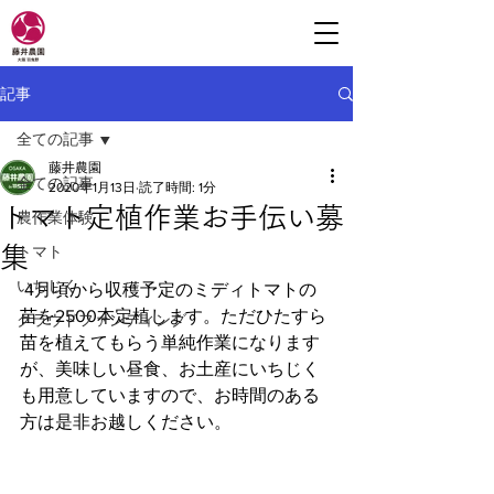
記事
全ての記事
藤井農園
全ての記事
2020年1月13日
読了時間: 1分
トマト定植作業お手伝い募
農作業体験
集
トマト
いちじく
 4月頃から収穫予定のミディトマトの
苗を2500本定植します。ただひたすら
クラウドファンディング
苗を植えてもらう単純作業になります
が、美味しい昼食、お土産にいちじく
も用意していますので、お時間のある
方は是非お越しください。