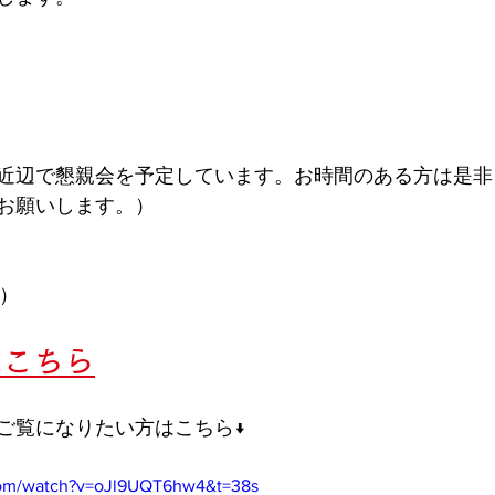
近辺で懇親会を予定しています。お時間のある方は是非
お願いします。） 
）  
はこちら
ご覧になりたい方はこちら↓
com/watch?v=oJl9UQT6hw4&t=38s