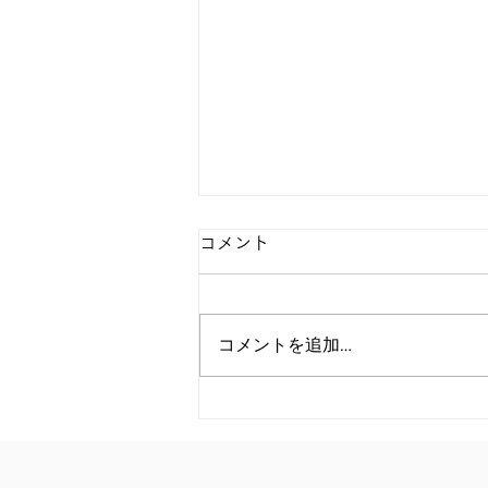
コメント
コメントを追加…
完熟の向こう側への招待～究
極のいちじく狩りツアー～