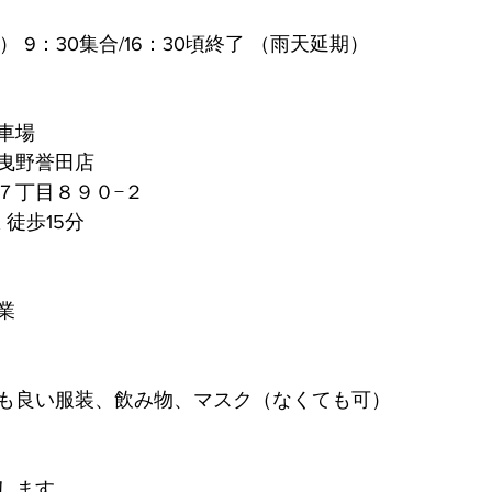
土） 9：30集合/16：30頃終了 （雨天延期）
車場
曳野誉田店
７丁目８９０−２
徒歩15分 
業 
も良い服装、飲み物、マスク（なくても可）
します。 