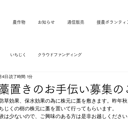
て
農作物
お知らせ
通信販売
援農ボランティ
いちじく
クラウドファンディング
月4日
読了時間: 1分
藁置きのお手伝い募集の
防草効果、保水効果の為に株元に藁を敷きます。昨年秋
ちじくの樹の株元に藁を置いて行ってもらいます。
験は少ないので、ご興味のある方は是非お越しください