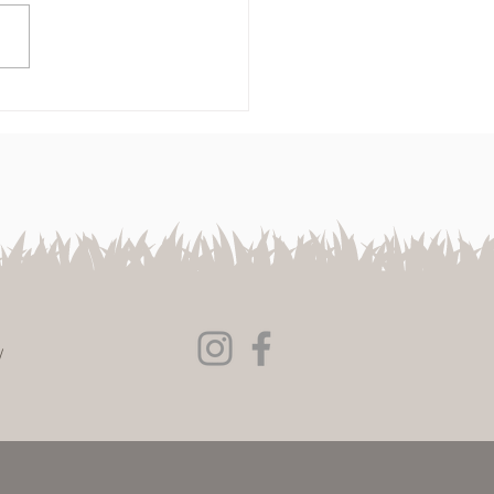
25年いちじく店頭販売に
て
/