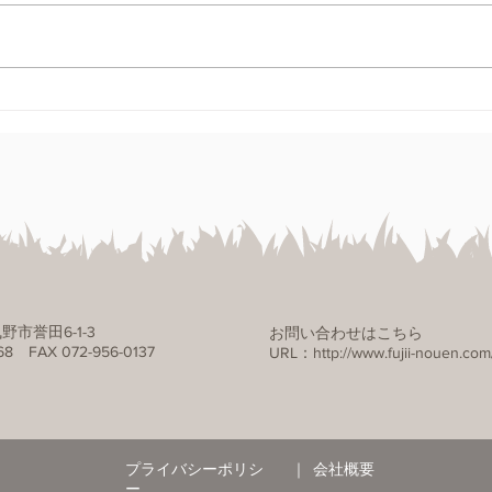
2026年いちじくの直売所販
20
売について
つい
野市誉田6-1-3
お問い合わせはこちら
8 FAX 072-956-0137
URL：
http://www.fujii-nouen.com
プライバシーポリシ
｜
会社概要
ー