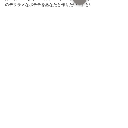
農で笑顔と彩りを届ける藤井農園です。 本日、10
月23日12:00より『一袋1,000円！世界に一つだけ
のデタラメなポテチをあなたと作りたい！』とい
うクラウドファンディングに挑戦しております。
私が農業を始めて8年が経ちました。...
藤井農園の産品の購入はこちら
オンラインショップへ
FAXで注文する